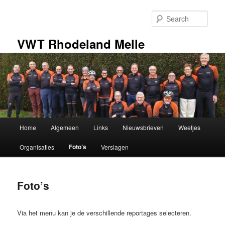
Skip
to
Sear
primary
content
VWT Rhodeland Melle
Main
Home
Algemeen
Links
Nieuwsbrieven
Weetjes
menu
Foto’s
Organisaties
Verslagen
Foto’s
Via het menu kan je de verschillende reportages selecteren.